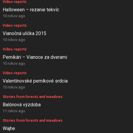
Video reports
Halloween – rezanie tekvíc
10 rokov ago
Video reports
Vianočná ulička 2015
10 rokov ago
Video reports
Pernikári – Vianoce za dverami
10 rokov ago
Video reports
Valentínovské perníkové srdcia
10 rokov ago
Stories from forests and meadows
Balónová výzdoba
11 rokov ago
Stories from forests and meadows
Wajhe