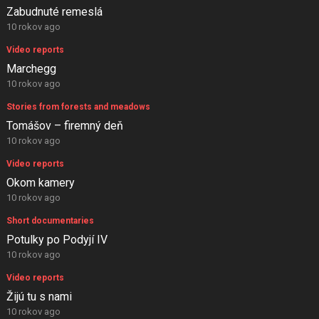
Zabudnuté remeslá
10 rokov ago
Video reports
Marchegg
10 rokov ago
Stories from forests and meadows
Tomášov – firemný deň
10 rokov ago
Video reports
Okom kamery
10 rokov ago
Short documentaries
Potulky po Podyjí IV
10 rokov ago
Video reports
Žijú tu s nami
10 rokov ago