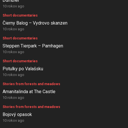
Ďumbier
10 rokov ago
Short documentaries
Čierny Balog – Vydrovo skanzen
10 rokov ago
Short documentaries
Steppen Tierpark – Pamhagen
10 rokov ago
Short documentaries
Potulky po Valašsku
10 rokov ago
Stories from forests and meadows
Amanitalinda at The Castle
10 rokov ago
Stories from forests and meadows
Bojový opasok
10 rokov ago