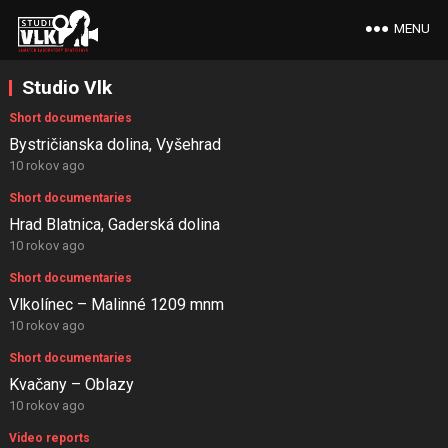
MENU
Studio Vlk
Short documentaries
Bystričianska dolina, Vyšehrad
10 rokov ago
Short documentaries
Hrad Blatnica, Gaderská dolina
10 rokov ago
Short documentaries
Vlkolínec – Malinné 1209 mnm
10 rokov ago
Short documentaries
Kvačany – Oblazy
10 rokov ago
Video reports